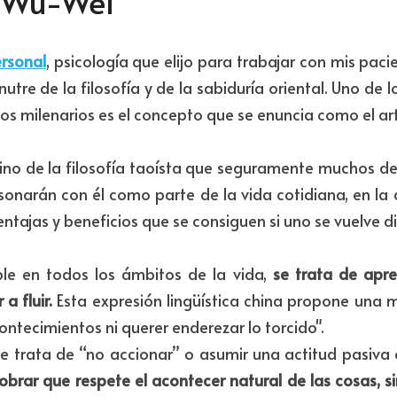
l Wu-Wei
ersonal
, psicología que elijo para trabajar con mis pacie
se nutre de la filosofía y de la sabiduría oriental. Uno de
os milenarios es el concepto que se enuncia como el ar
ino de la filosofía taoísta que seguramente muchos d
onarán con él como parte de la vida cotidiana, en la d
entajas y beneficios que se consiguen si uno se vuelve die
le en todos los ámbitos de la vida, 
se trata de apre
a fluir.
 Esta expresión lingüística china propone una 
contecimientos ni querer enderezar lo torcido".
se trata de “no accionar” o asumir una actitud pasiva 
rar que respete el acontecer natural de las cosas, sin 