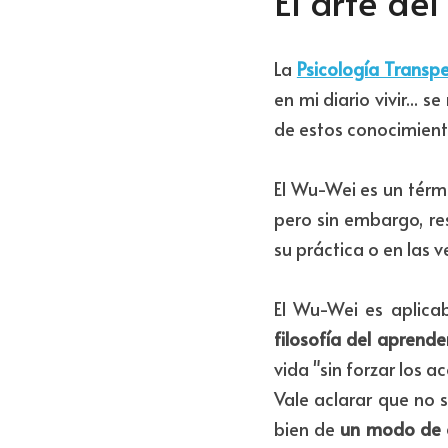
El arte de
La 
Psicología Transp
en mi diario vivir... 
de estos conocimient
El Wu-Wei es un térm
pero sin embargo, res
su práctica o en las v
El Wu-Wei es aplicab
filosofía del aprender 
vida "sin forzar los a
Vale aclarar que no 
bien de 
un
modo de ob