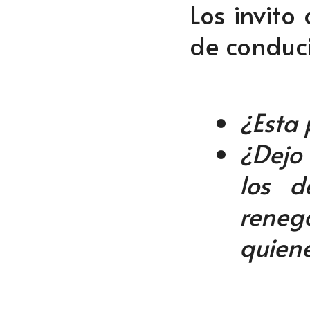
Los invito
de conduc
¿Esta 
¿Dejo 
los d
reneg
quiene