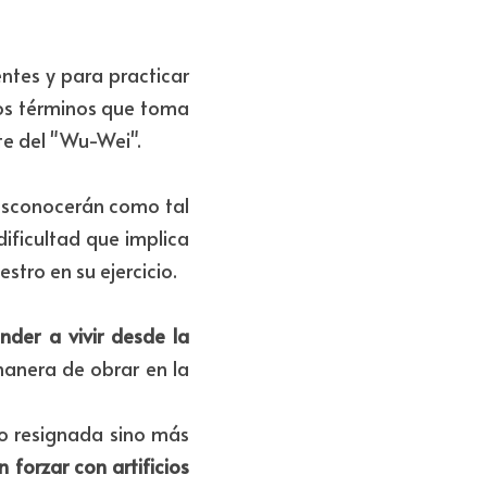
ntes y para practicar 
 los términos que toma 
te del "Wu-Wei".
esconocerán como tal 
ificultad que implica 
stro en su ejercicio.
nder a vivir desde la 
manera de obrar en la 
o resignada sino más 
forzar con artificios 