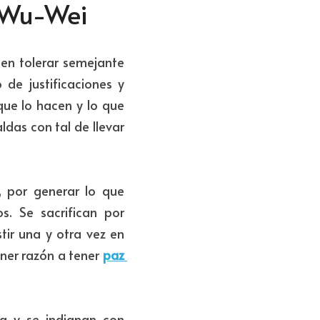
l Wu-Wei
en tolerar semejante 
de justificaciones y 
ue lo hacen y lo que 
das con tal de llevar 
 por generar lo que 
. Se sacrifican por 
ir una y otra vez en 
ner razón a tener 
paz 
a y se indignan con 