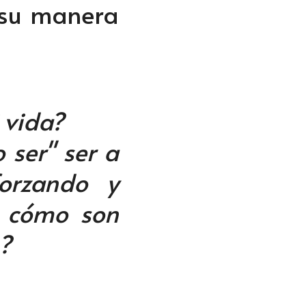
 su manera 
 vida? 
 ser" ser a 
rzando y 
 cómo son 
.?