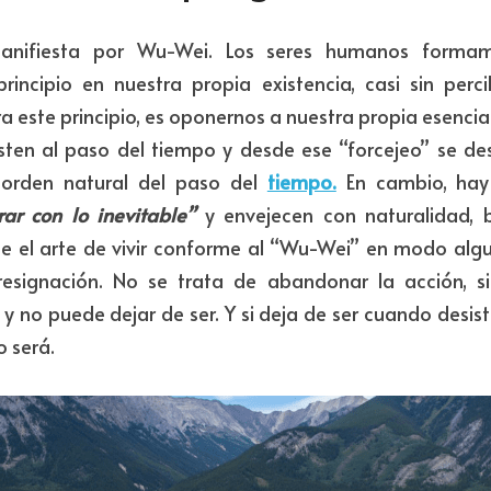
anifiesta por Wu-Wei. Los seres humanos formam
incipio en nuestra propia existencia, casi sin percibi
a este principio, es oponernos a nuestra propia esencia. 
sten al paso del tiempo y desde ese “forcejeo” se desf
 orden natural del paso del 
tiempo.
 En cambio, hay
ar con lo inevitable”
 y envejecen con naturalidad, be
e el arte de vivir conforme al “Wu-Wei” en modo alguno
resignación. No se trata de abandonar la acción, s
 y no puede dejar de ser. Y si deja de ser cuando desist
o será.