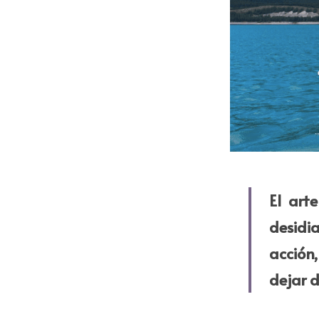
El art
desidi
acción,
dejar d