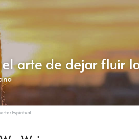
l arte de dejar fluir l
dano
ertar Espiritual