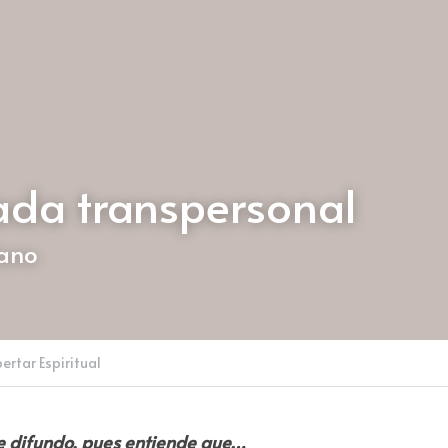
ada transpersonal
dano
ertar Espiritual
e difundo, pues entiende que…