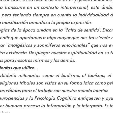
 transcurre en un contexto interpersonal, este ámbit
l, pero teniendo siempre en cuenta la individualidad d
La masificación amordaza la propia expresión.
ías de la época anidan en la “falta de sentido”. Encon
sentir que aportamos a algo mayor que nos trasciende nos
ar “analgésicos y somníferos emocionales” que nos ev
tra existencia. Desplegar nuestra espiritualidad en su f
as para nosotros mismos y los demás.
ientas que utilizo…
abiduría milenarias como el budismo, el taoísmo, el h
religiones tribales son vistas en su forma laica como ps
as válidas para el trabajo con nuestro mundo interior.
eurociencias y la Psicología Cognitiva enriquecen y ay
 humano procesa la información y la interpreta. Es la 
abajo.