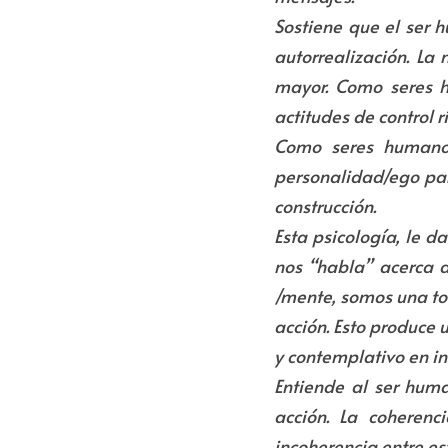
Sostiene que el ser 
autorrealización. La
mayor. Como seres h
actitudes de control r
Como seres humanos,
personalidad/ego par
construcción.
Esta psicología, le d
nos “habla” acerca d
/mente, somos una to
acción. Esto produce 
y contemplativo en in
Entiende al ser hum
acción. La coherenc
incoherencia entre es