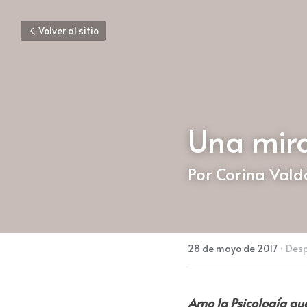
Volver al sitio
Una mir
Por Corina Val
28 de mayo de 2017
·
Desp
Amo la Psicología qu