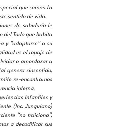
special que somos. La 
te sentido de vida.
ones de sabiduría le 
n del Todo que habita 
a y “adaptarse” a su 
idad es el ropaje de 
olvidar o amordazar a 
l genera sinsentido, 
mite re-encontrarnos 
rencia interna.
iencias infantiles y 
ente (Inc. Junguiano) 
iente “no traiciona”, 
os a decodificar sus 