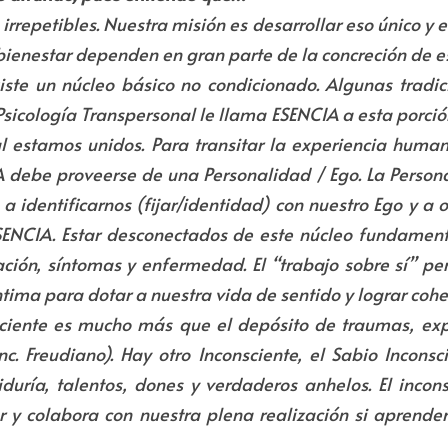
irrepetibles. Nuestra misión es desarrollar eso único y e
 bienestar dependen en gran parte de la concreción de es
te un núcleo básico no condicionado. Algunas tradici
Psicología Transpersonal le llama ESENCIA a esta porció
l estamos unidos. Para transitar la experiencia human
A debe proveerse de una Personalidad / Ego. La Personal
 identificarnos (fijar/identidad) con nuestro Ego y a 
ENCIA. Estar desconectados de este núcleo fundamenta
ación, síntomas y enfermedad. El “trabajo sobre sí” per
ntima para dotar a nuestra vida de sentido y lograr cohe
iente es mucho más que el depósito de traumas, exper
c. Freudiano). Hay otro Inconsciente, el Sabio Inconsci
uría, talentos, dones y verdaderos anhelos. El inconsc
r y colabora con nuestra plena realización si aprendem