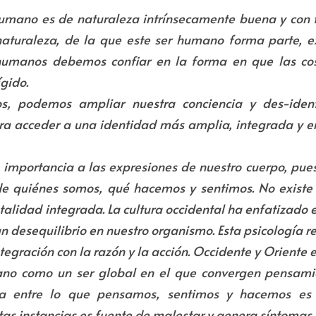
humano es de naturaleza intrínsecamente buena y con t
 naturaleza, de la que este ser humano forma parte, e
umanos debemos confiar en la forma en que las cosa
ígido.
 podemos ampliar nuestra conciencia y des-identi
a acceder a una identidad más amplia, integrada y en
a importancia a las expresiones de nuestro cuerpo, pue
e quiénes somos, qué hacemos y sentimos. No existe d
talidad integrada.
La cultura occidental ha enfatizado e
un desequilibrio en nuestro organismo. Esta psicología re
tegración con la razón y la acción. Occidente y Oriente
ano como un ser global en el que convergen pensamien
ia entre lo que pensamos, sentimos y hacemos es 
tas instancias es fuente de malestar y genera síntomas