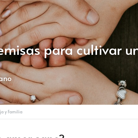
misas para cultivar u
dano
ja y Familia