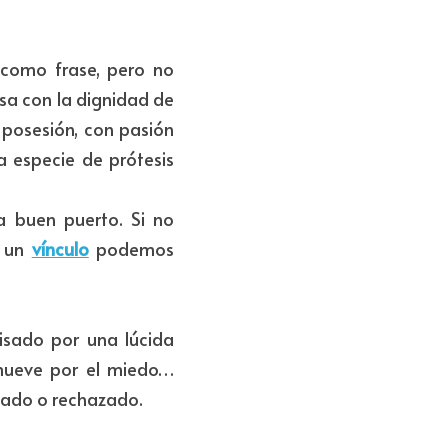
 como frase, pero no 
a con la dignidad de 
posesión, con pasión 
 especie de prótesis 
 buen puerto. Si no 
 un 
vínculo
 podemos 
isado por una lúcida 
mueve por el miedo… 
onado o rechazado.