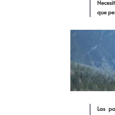
Necesi
que pen
Las pa