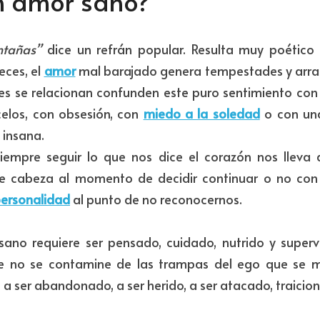
n amor sano?
tañas” 
dice un refrán popular. Resulta muy poético
eces, el 
amor
 mal barajado genera tempestades y arras
nes se relacionan confunden este puro sentimiento con 
celos, con obsesión, con 
miedo a la soledad
o con una
 insana.
iempre seguir lo que nos dice el corazón nos lleva a
 cabeza al momento de decidir continuar o no con
ersonalidad
al punto de no reconocernos.
ano requiere ser pensado, cuidado, nutrido y superv
e no se contamine de las trampas del ego que se 
a ser abandonado, a ser herido, a ser atacado, traici