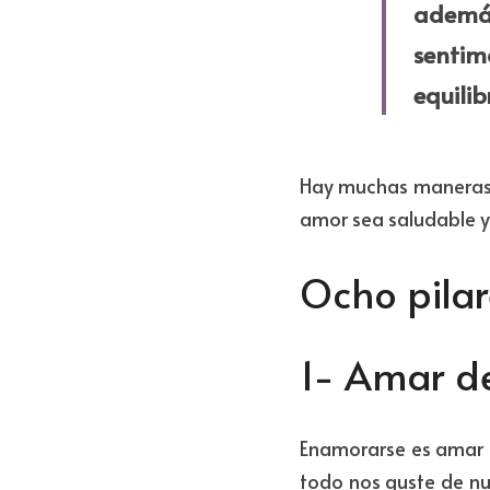
además
sentim
equilibr
Hay muchas maneras d
amor sea saludable y 
Ocho pilar
1- Amar d
Enamorarse es amar l
todo nos guste de nu