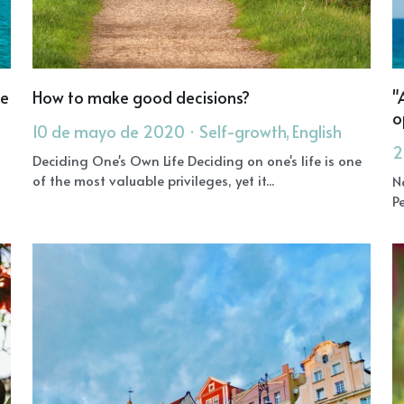
le
How to make good decisions?
"
o
1
10 de mayo de 2020
·
Self-growth,
English
·
2
1
Deciding One's Own Life Deciding on one's life is one
of the most valuable privileges, yet it...
N
P