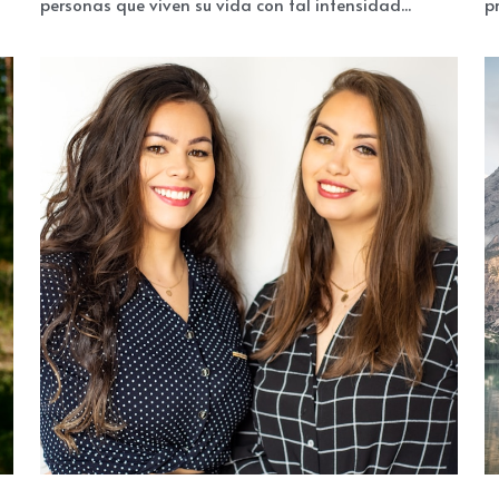
De los problemas se aprende, de los dramas no Hay
B
personas que viven su vida con tal intensidad...
p