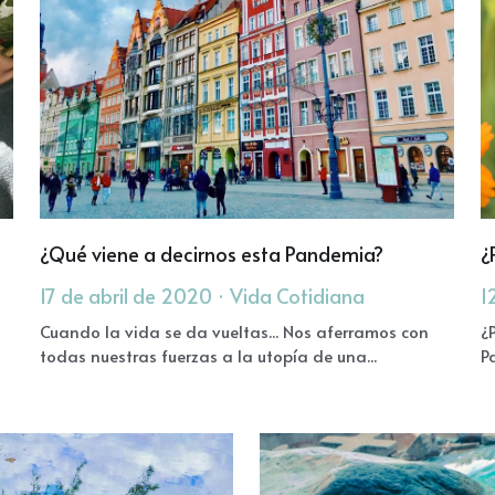
¿Qué viene a decirnos esta Pandemia?
¿
17 de abril de 2020
·
Vida Cotidiana
1
Cuando la vida se da vueltas... Nos aferramos con
¿
todas nuestras fuerzas a la utopía de una...
Pa