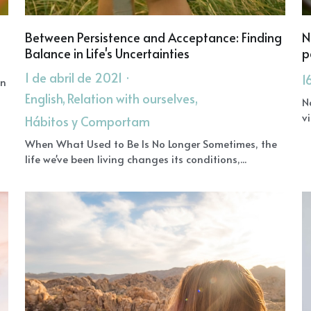
Between Persistence and Acceptance: Finding
N
Balance in Life's Uncertainties
p
1 de abril de 2021
·
1
an
English,
Relation with ourselves,
N
v
Hábitos y Comportam
When What Used to Be Is No Longer Sometimes, the
life we've been living changes its conditions,...