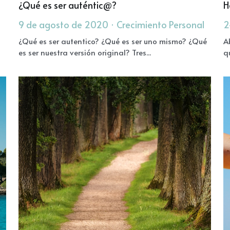
¿Qué es ser auténtic@?
H
9 de agosto de 2020
·
Crecimiento Personal
2
¿Qué es ser autentico? ¿Qué es ser uno mismo? ¿Qué
A
es ser nuestra versión original? Tres...
q